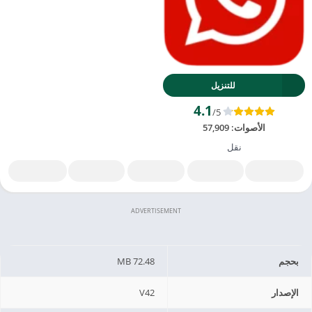
للتنزيل
4.1
/5
الأصوات:
57,909
نقل
ADVERTISEMENT
بحجم
72.48 MB
الإصدار
V42