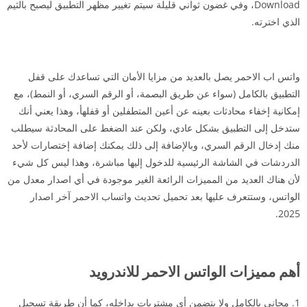
Download، وفي غضون ثواني قليلة سيتم تغيير مظهر التطبيق ليصبح بالثيم
الذي اخترته.
واتس اب الاحمر يصل بالعديد من مزايا الأمان التي تساعدك على قفل
التطبيق بالكامل (سواء عن طريق البصمة، أو الرقم السري، أو النمط)، مع
إمكانية إخفاء محادثات بعينه عن أعين المتطفلين أو قفلهأ، وهذا يعني أنك
ستدخل إلى التطبيق بشكل عادي، ولكن عند الضغط على المحادثة سيطلب
منك إدخال الرقم السري، وبالإضافة إلى ذلك يمكنك إضافة إختصارات لأحد
الدردشات في الشاشة الرئيسية للدخول إليها مباشرة، وهذا ليس كل شيء
لأن هناك العديد من المميزات الرائعة الغير موجودة في أي اصدار معدل من
الواتس، وستتعرف عليها بعد تحميل تحديث واتساب الاحمر آخر اصدار
2025.
أهم مميزات الواتس الاحمر للاندرويد
مجاني بالكامل ولا يتضمن أي مشتريات بداخله، كما أن طريقة تسجيل